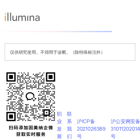
仅供研究使用。不得用于诊断。（除特殊标注外）
职
联
业
系
沪ICP备
沪公安网安
发
我
2021026389
3101120201
展
们
号
号