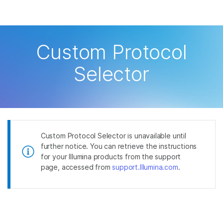
产品
Skip to content
解决方案
查看更多相关内容。选择您感兴趣的领域:
Custom Protocol
癌症研究
临床肿瘤学
学习
Selector
微生物学
生殖健康
农业基因组学
遗传病和罕见病
公司
复杂疾病
支持
推荐内容链接
Custom Protocol Selector is unavailable until
further notice. You can retrieve the instructions
for your Illumina products from the support
page, accessed from
support.Illumina.com
.