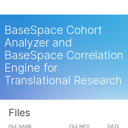
产品
解决方案
查看更多相关内容。选择您感兴趣的领域:
BaseSpace Cohort
癌症研究
临床肿瘤学
学习
Analyzer and
微生物学
生殖健康
农业基因组学
遗传病和罕见病
公司
BaseSpace Correlation
复杂疾病
支持
Engine for
Translational Research
推荐内容链接
Files
FILE NAME
FILE INFO
DATE