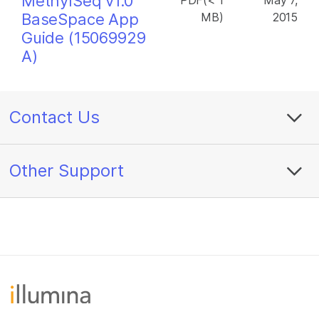
MethylSeq v1.0
PDF(< 1
May 7,
BaseSpace App
MB)
2015
Guide (15069929
A)
Contact Us
Other Support