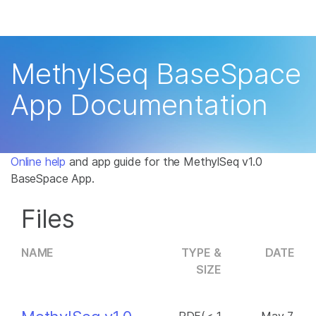
产品
解决方案
查看更多相关内容。选择您感兴趣的领域:
MethylSeq BaseSpace
癌症研究
临床肿瘤学
学习
App Documentation
微生物学
生殖健康
农业基因组学
遗传病和罕见病
公司
复杂疾病
支持
Online help
and app guide for the MethylSeq v1.0
BaseSpace App.
推荐内容链接
Files
NAME
TYPE &
DATE
SIZE