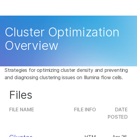
产品
解决方案
查看更多相关内容。选择您感兴趣的领域:
Cluster Optimization
癌症研究
临床肿瘤学
学习
Overview
微生物学
生殖健康
农业基因组学
遗传病和罕见病
公司
复杂疾病
支持
Strategies for optimizing cluster density and preventing
and diagnosing clustering issues on Illumina flow cells.
推荐内容链接
Files
FILE NAME
FILE INFO
DATE
POSTED