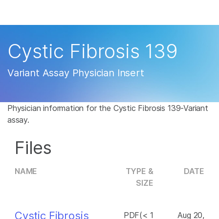
产品
解决方案
查看更多相关内容。选择您感兴趣的领域:
Cystic Fibrosis 139
癌症研究
临床肿瘤学
学习
微生物学
生殖健康
Variant Assay Physician Insert
农业基因组学
遗传病和罕见病
公司
复杂疾病
Physician information for the Cystic Fibrosis 139-Variant
支持
assay.
推荐内容链接
Files
NAME
TYPE &
DATE
SIZE
Cystic Fibrosis
PDF(< 1
Aug 20,