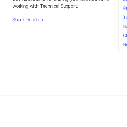
working with Technical Support.
P
T
Share Desktop
I
Cl
R