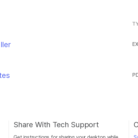
TY
ller
EX
tes
PD
Share With Tech Support
O
Get instructions for sharing your desktop while
S