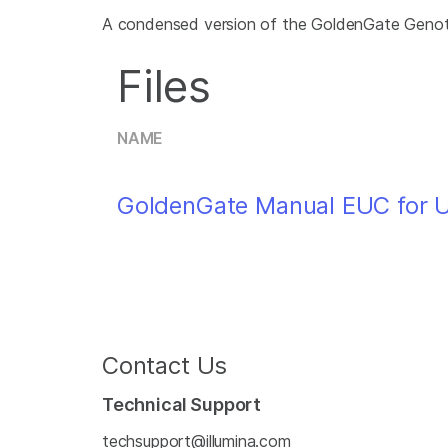
A condensed version of the GoldenGate Genoty
Files
NAME
GoldenGate Manual EUC for U
Contact Us
Technical Support
techsupport@illumina.com