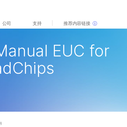
查看更多相关内容。选择您感兴趣的领域:
公司
支持
推荐内容链接
癌症研究
临床肿瘤学
微生物学
生殖健康
Manual EUC for
农业基因组学
遗传病和罕见病
复杂疾病
adChips
)