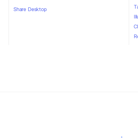
T
Share Desktop
I
Cl
R