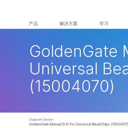
产品
解决方案
学习
GoldenGate 
Universal Be
(15004070)
Support Center:
GoldenGate Manual EUC for Universal BeadChips (15004070