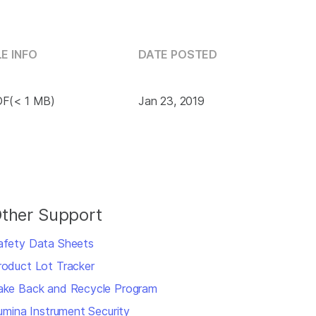
LE INFO
DATE POSTED
F(< 1 MB)
Jan 23, 2019
ther Support
afety Data Sheets
roduct Lot Tracker
ake Back and Recycle Program
llumina Instrument Security