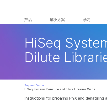
产品
解决方案
学习
HiSeq Syste
Dilute Librar
Support Center:
HiSeq Systems Denature and Dilute Libraries Guide
Instructions for preparing PhiX and denaturing 