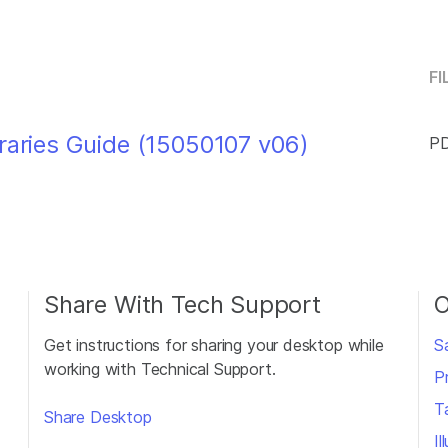
FI
braries Guide (15050107 v06)
PD
Share With Tech Support
O
Get instructions for sharing your desktop while
S
working with Technical Support.
P
T
Share Desktop
I