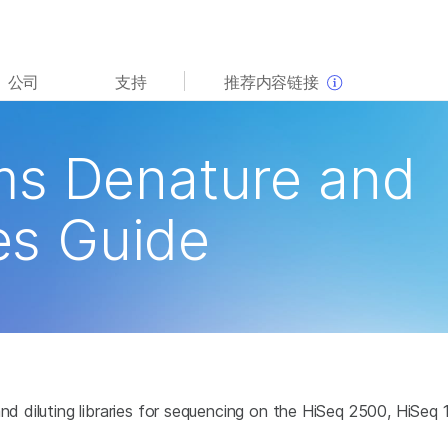
查看更多相关内容。选择您感兴趣的领域:
公司
支持
推荐内容链接
癌症研究
临床肿瘤学
微生物学
生殖健康
ms Denature and
农业基因组学
遗传病和罕见病
复杂疾病
ies Guide
and diluting libraries for sequencing on the HiSeq 2500, HiSe