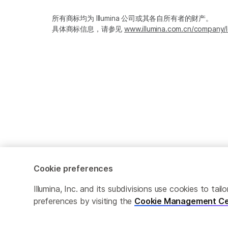
所有商标均为 Illumina 公司或其各自所有者的财产。
具体商标信息，请参见
www.illumina.com.cn/company/l
Cookie preferences
Cookie Management Center
隐私政策
Illumina, Inc. and its subdivisions use cookies to t
preferences by visiting the
Cookie Management Ce
© 2026 Illumina, Inc. 保留最终解释权。