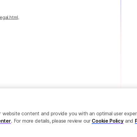
egal.html
。
ailor website content and provide you with an optimal user exp
nter
. For more details, please review our
Cookie Policy
and