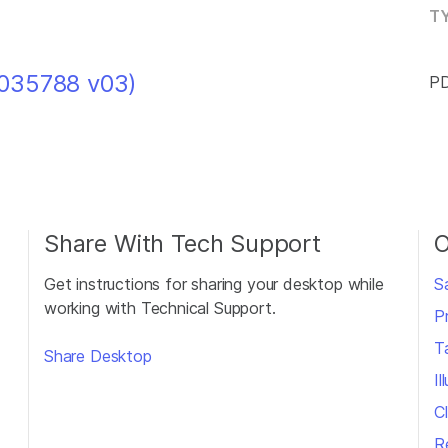
TY
5035788 v03)
PD
Share With Tech Support
O
Get instructions for sharing your desktop while
S
working with Technical Support.
P
T
Share Desktop
I
Cl
R