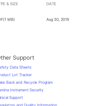
PE & SIZE
DATE
F(1 MB)
Aug 30, 2019
ther Support
afety Data Sheets
roduct Lot Tracker
ake Back and Recycle Program
llumina Instrument Security
inical Support
egulatory and Quality Information