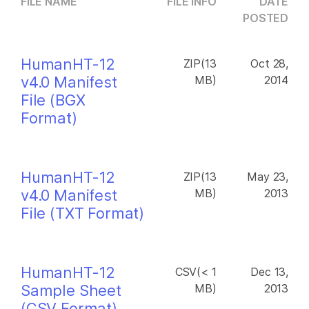
FILE NAME
FILE INFO
DATE
POSTED
HumanHT-12
ZIP(13
Oct 28,
v4.0 Manifest
MB)
2014
File (BGX
Format)
HumanHT-12
ZIP(13
May 23,
v4.0 Manifest
MB)
2013
File (TXT Format)
HumanHT-12
CSV(< 1
Dec 13,
Sample Sheet
MB)
2013
(CSV Format)