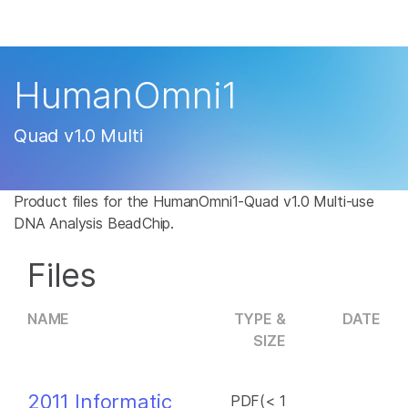
产品
解决方案
查看更多相关内容。选择您感兴趣的领域:
HumanOmni1
癌症研究
临床肿瘤学
学习
微生物学
生殖健康
Quad v1.0 Multi
农业基因组学
遗传病和罕见病
公司
复杂疾病
Product files for the HumanOmni1-Quad v1.0 Multi-use
支持
DNA Analysis BeadChip.
推荐内容链接
Files
NAME
TYPE &
DATE
SIZE
2011 Informatic
PDF(< 1