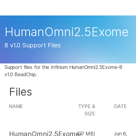
产品
解决方案
查看更多相关内容。选择您感兴趣的领域:
HumanOmni2.5Exome
癌症研究
临床肿瘤学
学习
微生物学
生殖健康
8 v1.0 Support Files
农业基因组学
遗传病和罕见病
公司
复杂疾病
Support files for the Infinium HumanOmni2.5Exome-8
支持
v1.0 BeadChip.
推荐内容链接
Files
NAME
TYPE &
DATE
SIZE
HumanOmni2.5Exome-
(27 MB)
Jun 6,