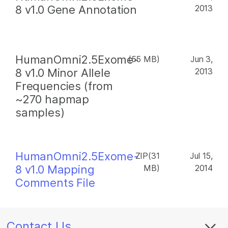
8 v1.0 Gene Annotation
2013
HumanOmni2.5Exome-
(55 MB)
Jun 3,
8 v1.0 Minor Allele
2013
Frequencies (from
~270 hapmap
samples)
HumanOmni2.5Exome-
ZIP(31
Jul 15,
8 v1.0 Mapping
MB)
2014
Comments File
Contact Us