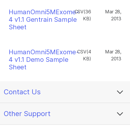
HumanOmni5MExome-
CSV(36
Mar 28,
4 v1.1 Gentrain Sample
KB)
2013
Sheet
HumanOmni5MExome-
CSV(4
Mar 28,
4 v1.1 Demo Sample
KB)
2013
Sheet
Contact Us
Other Support