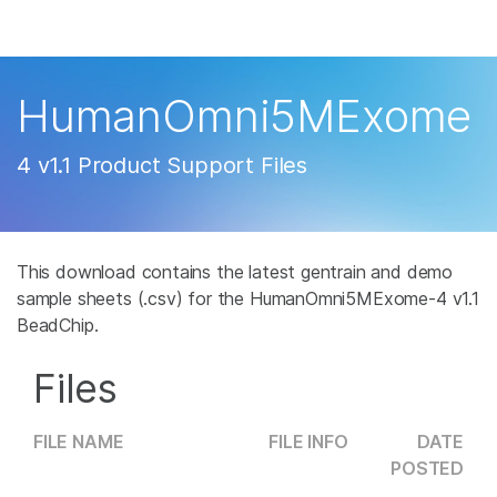
产品
解决方案
查看更多相关内容。选择您感兴趣的领域:
HumanOmni5MExome
癌症研究
临床肿瘤学
学习
微生物学
生殖健康
4 v1.1 Product Support Files
农业基因组学
遗传病和罕见病
公司
复杂疾病
支持
This download contains the latest gentrain and demo
sample sheets (.csv) for the HumanOmni5MExome-4 v1.1
推荐内容链接
BeadChip.
Files
FILE NAME
FILE INFO
DATE
POSTED