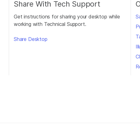
Share With Tech Support
O
Get instructions for sharing your desktop while
S
working with Technical Support.
P
T
Share Desktop
I
Cl
R