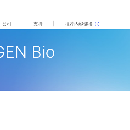
查看更多相关内容。选择您感兴趣的领域:
公司
支持
推荐内容链接
癌症研究
临床肿瘤学
微生物学
生殖健康
GEN Bio
农业基因组学
遗传病和罕见病
复杂疾病