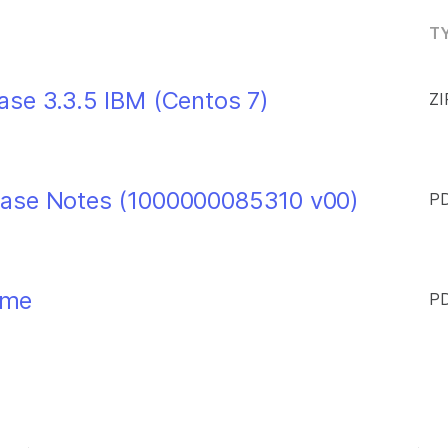
TY
se 3.3.5 IBM (Centos 7)
ZI
ease Notes (1000000085310 v00)
PD
dme
PD