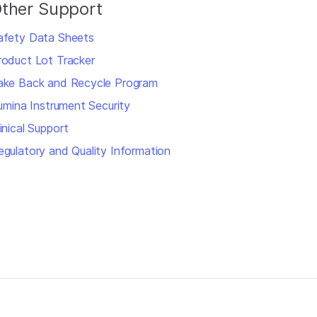
ther Support
afety Data Sheets
roduct Lot Tracker
ake Back and Recycle Program
llumina Instrument Security
inical Support
egulatory and Quality Information