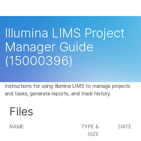
产品
解决方案
查看更多相关内容。选择您感兴趣的领域:
Illumina LIMS Project
癌症研究
临床肿瘤学
学习
Manager Guide
微生物学
生殖健康
农业基因组学
遗传病和罕见病
公司
(15000396)
复杂疾病
支持
推荐内容链接
Instructions for using Illumina LIMS to manage projects
and tasks, generate reports, and track history.
Files
NAME
TYPE &
DATE
SIZE