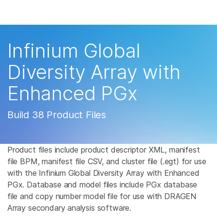
产品
解决方案
查看更多相关内容。选择您感兴趣的领域:
Infinium Global
癌症研究
临床肿瘤学
学习
Diversity Array with
微生物学
生殖健康
农业基因组学
遗传病和罕见病
公司
Enhanced PGx
复杂疾病
支持
Build 38 Product Files
推荐内容链接
Product files include product descriptor XML, manifest
file BPM, manifest file CSV, and cluster file (.egt) for use
with the Infinium Global Diversity Array with Enhanced
PGx. Database and model files include PGx database
file and copy number model file for use with DRAGEN
Array secondary analysis software.