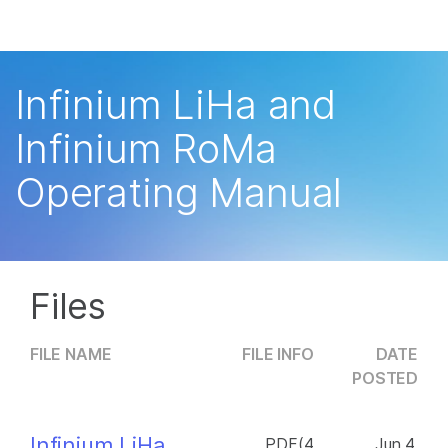
产品
解决方案
查看更多相关内容。选择您感兴趣的领域:
Infinium LiHa and
癌症研究
临床肿瘤学
学习
Infinium RoMa
微生物学
生殖健康
农业基因组学
遗传病和罕见病
公司
Operating Manual
复杂疾病
支持
推荐内容链接
Files
FILE NAME
FILE INFO
DATE
POSTED
Infinium LiHa
PDF(4
Jun 4,