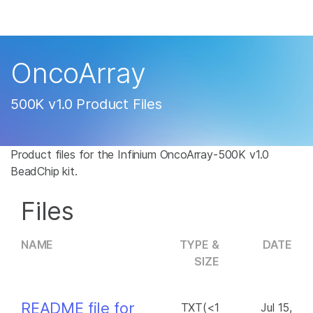
产品
解决方案
查看更多相关内容。选择您感兴趣的领域:
OncoArray
癌症研究
临床肿瘤学
学习
微生物学
生殖健康
500K v1.0 Product Files
农业基因组学
遗传病和罕见病
公司
复杂疾病
Product files for the Infinium OncoArray-500K v1.0
支持
BeadChip kit.
推荐内容链接
Files
NAME
TYPE &
DATE
SIZE
README file for
TXT(<1
Jul 15,