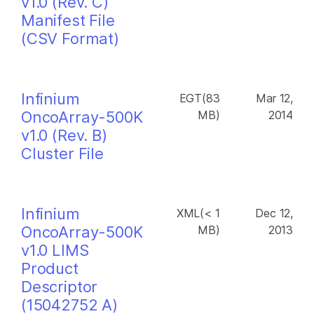
v1.0 (Rev. C)
Manifest File
(CSV Format)
Infinium
EGT(83
Mar 12,
OncoArray-500K
MB)
2014
v1.0 (Rev. B)
Cluster File
Infinium
XML(< 1
Dec 12,
OncoArray-500K
MB)
2013
v1.0 LIMS
Product
Descriptor
(15042752 A)