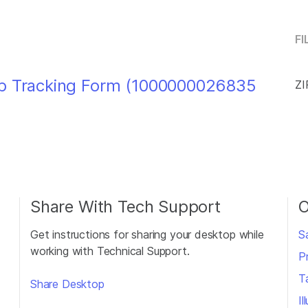
FI
ab Tracking Form (1000000026835
ZI
Share With Tech Support
O
Get instructions for sharing your desktop while
S
working with Technical Support.
P
T
Share Desktop
I