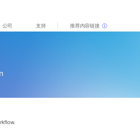
查看更多相关内容。选择您感兴趣的领域:
公司
支持
推荐内容链接
癌症研究
临床肿瘤学
微生物学
生殖健康
农业基因组学
遗传病和罕见病
复杂疾病
m
rkflow.