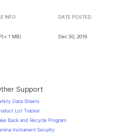
LE INFO
DATE POSTED
P(< 1 MB)
Dec 30, 2016
ther Support
afety Data Sheets
roduct Lot Tracker
ake Back and Recycle Program
llumina Instrument Security