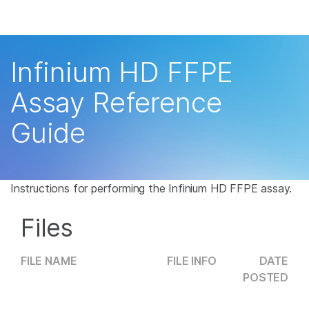
产品
解决方案
查看更多相关内容。选择您感兴趣的领域:
Infinium HD FFPE
癌症研究
临床肿瘤学
学习
Assay Reference
微生物学
生殖健康
农业基因组学
遗传病和罕见病
公司
Guide
复杂疾病
支持
推荐内容链接
Instructions for performing the Infinium HD FFPE assay.
Files
FILE NAME
FILE INFO
DATE
POSTED