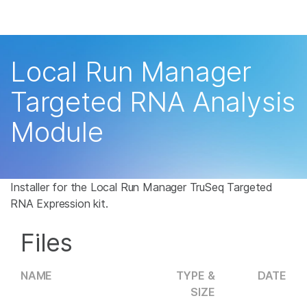
产品
解决方案
查看更多相关内容。选择您感兴趣的领域:
Local Run Manager
癌症研究
临床肿瘤学
学习
Targeted RNA Analysis
微生物学
生殖健康
农业基因组学
遗传病和罕见病
公司
Module
复杂疾病
支持
推荐内容链接
Installer for the Local Run Manager TruSeq Targeted
RNA Expression kit.
Files
NAME
TYPE &
DATE
SIZE