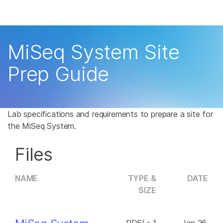
产品
解决方案
查看更多相关内容。选择您感兴趣的领域:
MiSeq System Site
癌症研究
临床肿瘤学
学习
Prep Guide
微生物学
生殖健康
农业基因组学
遗传病和罕见病
公司
复杂疾病
支持
Lab specifications and requirements to prepare a site for
the MiSeq System.
推荐内容链接
Files
NAME
TYPE &
DATE
SIZE