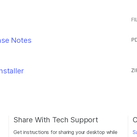
FI
ase Notes
PD
nstaller
ZI
Share With Tech Support
O
Get instructions for sharing your desktop while
S