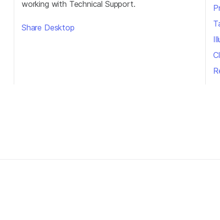
working with Technical Support.
P
T
Share Desktop
I
Cl
R