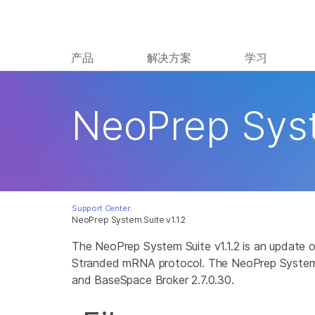
产品
解决方案
学习
NeoPrep Syst
Support Center:
NeoPrep System Suite v1.1.2
The NeoPrep System Suite v1.1.2 is an update 
Stranded mRNA protocol. The NeoPrep System Sui
and BaseSpace Broker 2.7.0.30.