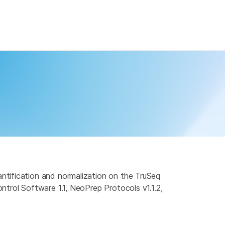
×
ntification and normalization on the TruSeq
trol Software 1.1, NeoPrep Protocols v1.1.2,