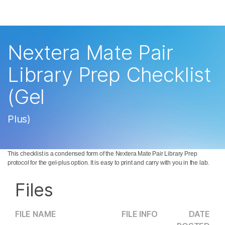
产品
解决方案
查看更多相关内容。选择您感兴趣的领域:
Nextera Mate Pair
癌症研究
临床肿瘤学
学习
Library Prep Checklist
微生物学
生殖健康
农业基因组学
遗传病和罕见病
公司
(Gel
复杂疾病
支持
Plus)
推荐内容链接
This checklist is a condensed form of the Nextera Mate Pair Library Prep
protocol for the gel-plus option. It is easy to print and carry with you in the lab.
Files
FILE NAME
FILE INFO
DATE