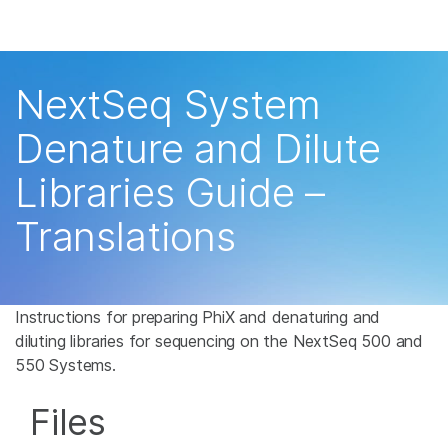
产品
解决方案
NextSeq System
学习
Denature and Dilute
公司
Libraries Guide –
支持
Translations
Instructions for preparing PhiX and denaturing and
diluting libraries for sequencing on the NextSeq 500 and
550 Systems.
Files