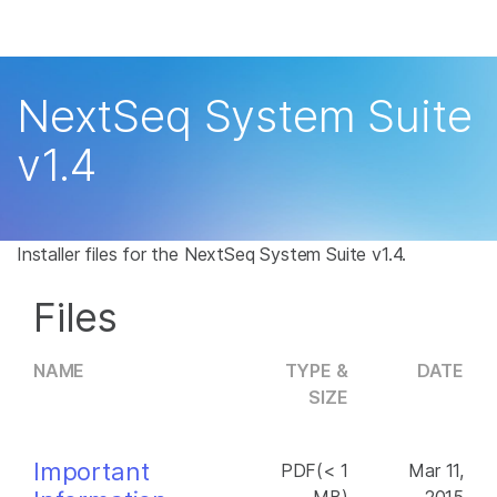
产品
解决方案
查看更多相关内容。选择您感兴趣的领域:
NextSeq System Suite
癌症研究
临床肿瘤学
学习
v1.4
微生物学
生殖健康
农业基因组学
遗传病和罕见病
公司
复杂疾病
支持
Installer files for the NextSeq System Suite v1.4.
推荐内容链接
Files
NAME
TYPE &
DATE
SIZE
Important
PDF(< 1
Mar 11,