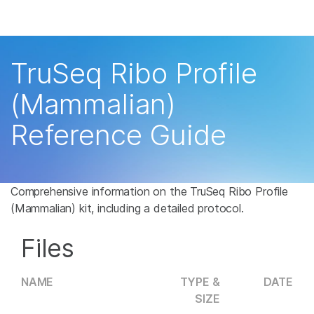
产品
解决方案
查看更多相关内容。选择您感兴趣的领域:
TruSeq Ribo Profile
癌症研究
临床肿瘤学
学习
(Mammalian)
微生物学
生殖健康
农业基因组学
遗传病和罕见病
公司
Reference Guide
复杂疾病
支持
推荐内容链接
Comprehensive information on the TruSeq Ribo Profile
(Mammalian) kit, including a detailed protocol.
Files
NAME
TYPE &
DATE
SIZE