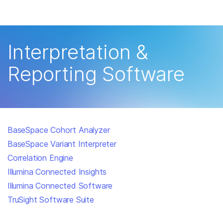
产品
解决方案
查看更多相关内容。选择您感兴趣的领域:
Interpretation &
癌症研究
临床肿瘤学
学习
Reporting Software
微生物学
生殖健康
农业基因组学
遗传病和罕见病
公司
复杂疾病
支持
BaseSpace Cohort Analyzer
推荐内容链接
BaseSpace Variant Interpreter
Correlation Engine
Illumina Connected Insights
Illumina Connected Software
TruSight Software Suite