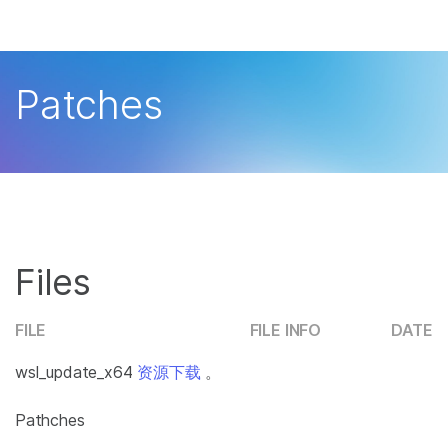
产品
解决方案
查看更多相关内容。选择您感兴趣的领域:
Patches
癌症研究
临床肿瘤学
学习
微生物学
生殖健康
农业基因组学
遗传病和罕见病
公司
复杂疾病
支持
Files
推荐内容链接
FILE
FILE INFO
DATE
wsl_update_x64
资源下载
。
Pathches