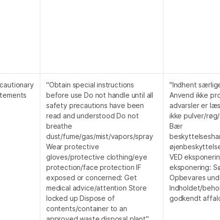
cautionary
"Obtain special instructions
"Indhent særlig
atements
before use Do not handle until all
Anvend ikke pro
safety precautions have been
advarsler er læ
read and understood Do not
ikke pulver/rø
breathe
Bær
dust/fume/gas/mist/vapors/spray
beskyttelsesha
Wear protective
øjenbeskyttels
gloves/protective clothing/eye
VED eksponerin
protection/face protection IF
eksponering: S
exposed or concerned: Get
Opbevares unde
medical advice/attention Store
Indholdet/behol
locked up Dispose of
godkendt affal
contents/container to an
approved waste disposal plant"