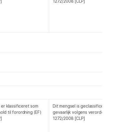
]
1272/2008 [CLP]
er klassificeret som
Dit mengsel is geclassificeerd als niet
hold til forordning (EF)
gevaarlijk volgens verordening (EG)
]
1272/2008 [CLP]