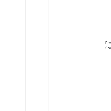
Pre
St