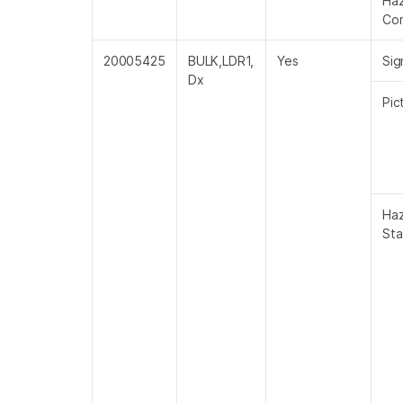
Ha
Co
20005425
BULK,LDR1,
Yes
Sig
Dx
Pic
Ha
St