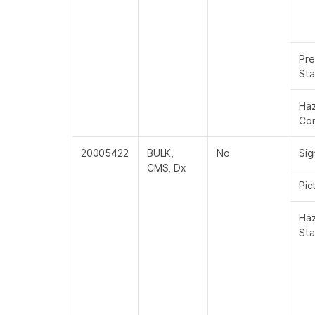
Pre
St
Ha
Co
20005422
BULK,
No
Sig
CMS, Dx
Pic
Ha
St