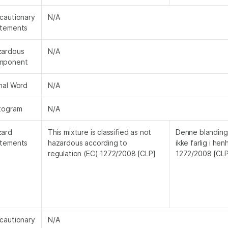
cautionary
N/A
atements
zardous
N/A
mponent
nal Word
N/A
togram
N/A
zard
This mixture is classified as not
Denne blanding 
atements
hazardous according to
ikke farlig i hen
regulation (EC) 1272/2008 [CLP]
1272/2008 [CLP
cautionary
N/A