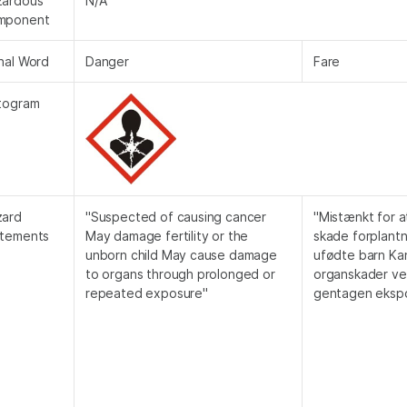
zardous
N/A
mponent
nal Word
Danger
Fare
togram
zard
"Suspected of causing cancer
"Mistænkt for a
atements
May damage fertility or the
skade forplantn
unborn child May cause damage
ufødte barn Ka
to organs through prolonged or
organskader ve
repeated exposure"
gentagen eksp