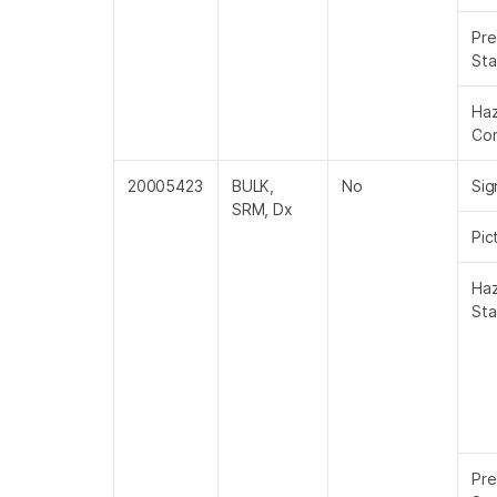
Pre
St
Ha
Co
20005423
BULK,
No
Sig
SRM, Dx
Pic
Ha
St
Pre