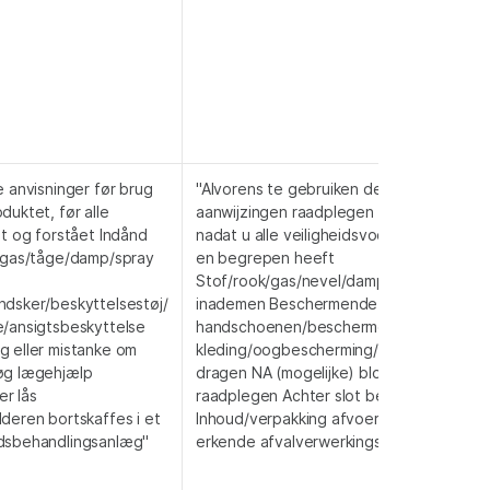
e anvisninger før brug
"Alvorens te gebruiken de speciale
duktet, før alle
aanwijzingen raadplegen Pas gebruiken
st og forstået Indånd
nadat u alle veiligheidsvoorschriften gel
g/gas/tåge/damp/spray
en begrepen heeft
Stof/rook/gas/nevel/damp/spuitnevel ni
ndsker/beskyttelsestøj/
inademen Beschermende
e/ansigtsbeskyttelse
handschoenen/beschermende
g eller mistanke om
kleding/oogbescherming/gelaatsbesche
øg lægehjælp
dragen NA (mogelijke) blootstelling: een 
r lås
raadplegen Achter slot bewaren
deren bortskaffes i et
Inhoud/verpakking afvoeren naar een
dsbehandlingsanlæg"
erkende afvalverwerkingsinstallatie"