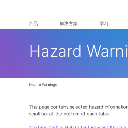
产品
解决方案
学习
Hazard Warn
Hazard Warnings
This page contains selected hazard information
scroll bar at the bottom of each table.
NextSeq 550Dx High Output Reagent Kit v2.5