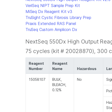
VeriSeq NIPT Sample Prep Kit
MiSeq Dx Reagent Kit v3
TruSight Cystic Fibrosis Library Prep
Praxis Extended RAS Panel
TruSeq Custom Amplicon Dx
NextSeq 550Dx High Output Reage
75 cycles (kit # 20028870), 300 c
Reagent
Reagent
Number
Name
Hazardous
La
15058107
BULK,
No
Sig
BLEACH,
0.12%
Pic
Ha
St