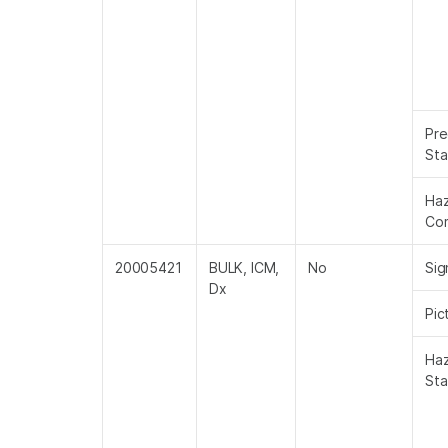
Pre
St
Ha
Co
20005421
BULK, ICM,
No
Sig
Dx
Pic
Ha
St