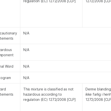
regulation (EC) 1272/2008 [CLP]
1272/2008 [CLP
cautionary
N/A
atements
zardous
N/A
mponent
nal Word
N/A
togram
N/A
zard
This mixture is classified as not
Denne blanding 
atements
hazardous according to
ikke farlig i hen
regulation (EC) 1272/2008 [CLP]
1272/2008 [CLP