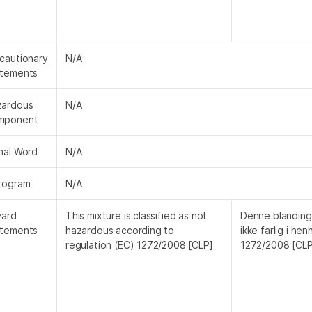
cautionary
N/A
atements
zardous
N/A
mponent
nal Word
N/A
togram
N/A
zard
This mixture is classified as not
Denne blanding 
atements
hazardous according to
ikke farlig i hen
regulation (EC) 1272/2008 [CLP]
1272/2008 [CLP