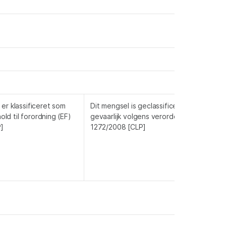
er klassificeret som
Dit mengsel is geclassificeerd als niet
hold til forordning (EF)
gevaarlijk volgens verordening (EG)
]
1272/2008 [CLP]