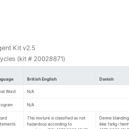
nt Kit v2.5
ycles (kit # 20028871)
nguage
British English
Danish
nal Word
N/A
togram
N/A
zard
This mixture is classified as not
Denne blanding 
atements
hazardous according to
ikke farlig i hen