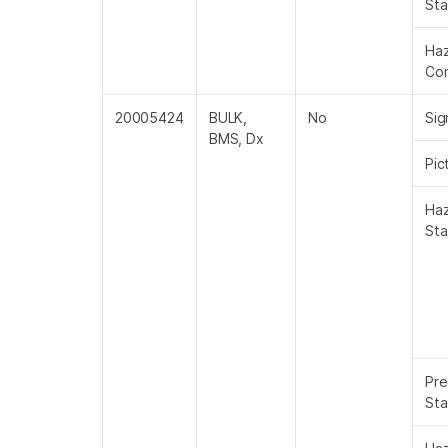
St
Ha
Co
20005424
BULK,
No
Sig
BMS, Dx
Pic
Ha
St
Pre
St