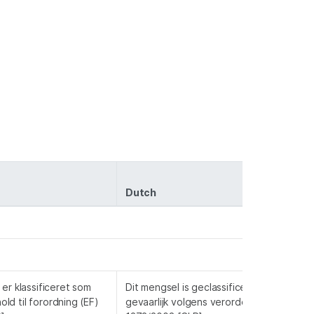
Dutch
er klassificeret som
Dit mengsel is geclassificeerd als niet
hold til forordning (EF)
gevaarlijk volgens verordening (EG)