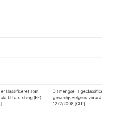
er klassificeret som
Dit mengsel is geclassificeerd als niet
hold til forordning (EF)
gevaarlijk volgens verordening (EG)
]
1272/2008 [CLP]