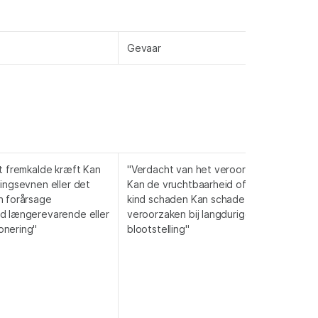
Gevaar
t fremkalde kræft Kan
"Verdacht van het veroorzaken van kank
ingsevnen eller det
Kan de vruchtbaarheid of het ongebore
n forårsage
kind schaden Kan schade aan organen
d længerevarende eller
veroorzaken bij langdurige of herhaalde
onering"
blootstelling"