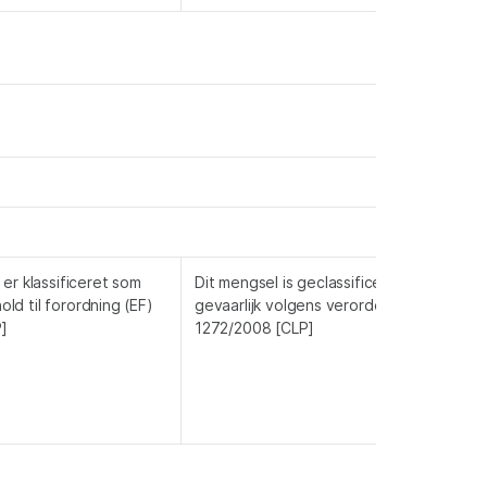
er klassificeret som
Dit mengsel is geclassificeerd als niet
hold til forordning (EF)
gevaarlijk volgens verordening (EG)
]
1272/2008 [CLP]