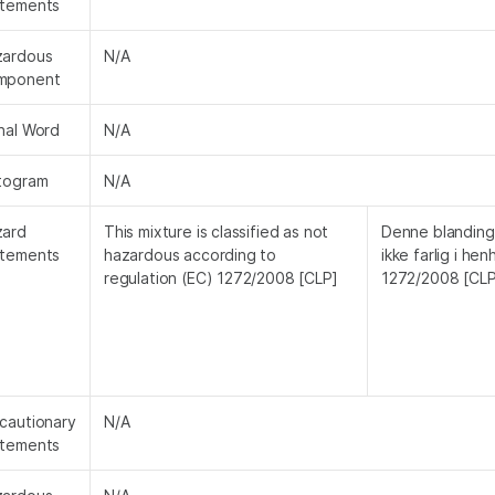
atements
zardous
N/A
mponent
nal Word
N/A
togram
N/A
zard
This mixture is classified as not
Denne blanding 
atements
hazardous according to
ikke farlig i hen
regulation (EC) 1272/2008 [CLP]
1272/2008 [CLP
cautionary
N/A
atements