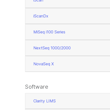
iScan
iScanDx
MiSeq i100 Series
NextSeq 1000/2000
NovaSeq X
Software
Clarity LIMS