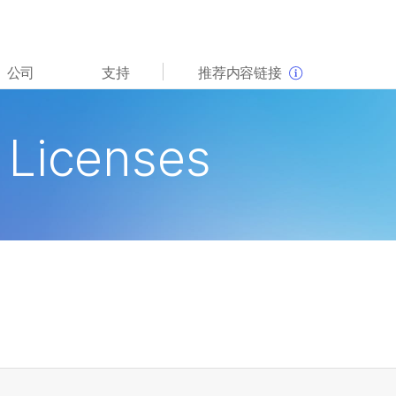
查看更多相关内容。选择您感兴趣的领域:
公司
支持
推荐内容链接
癌症研究
临床肿瘤学
微生物学
生殖健康
 Licenses
农业基因组学
遗传病和罕见病
复杂疾病