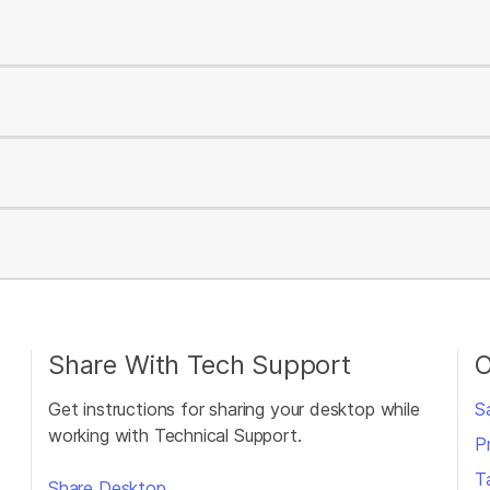
Share With Tech Support
O
Get instructions for sharing your desktop while
S
working with Technical Support.
P
T
Share Desktop