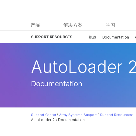
产品
解决方案
学习
SUPPORT RESOURCES
概述
Documentation
AutoLoader 2
Documentation
Support Center
/
Array Systems Support
/
Support Resources:
AutoLoader 2.x Documentation