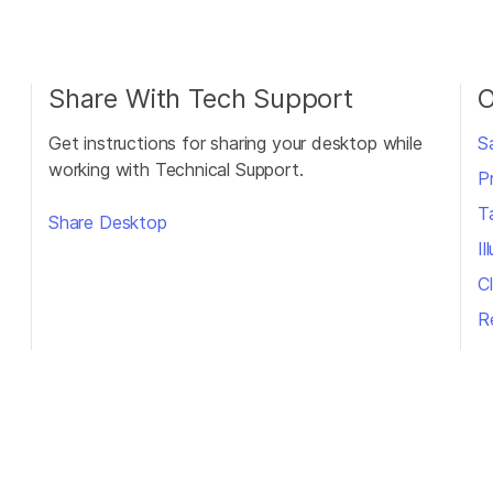
Share With Tech Support
O
Get instructions for sharing your desktop while
S
working with Technical Support.
P
T
Share Desktop
I
Cl
R