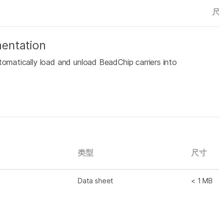
entation
tomatically load and unload BeadChip carriers into
类型
尺寸
Data sheet
< 1 MB