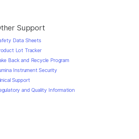
ther Support
afety Data Sheets
roduct Lot Tracker
ake Back and Recycle Program
llumina Instrument Security
inical Support
egulatory and Quality Information