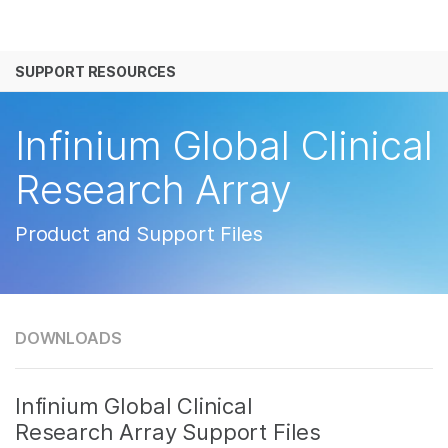
产品
SUPPORT RESOURCES
解决方案
查看更多相关内容。选择您感兴趣的领域:
癌症研究
临床肿瘤学
学习
Infinium Global Clinical
微生物学
生殖健康
农业基因组学
遗传病和罕见病
公司
Research Array
复杂疾病
支持
Product and Support Files
推荐内容链接
DOWNLOADS
Infinium Global Clinical
Research Array Support Files