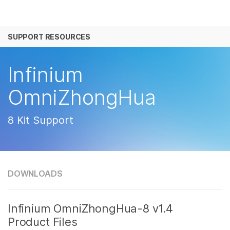
产品
SUPPORT RESOURCES
解决方案
查看更多相关内容。选择您感兴趣的领域:
癌症研究
临床肿瘤学
学习
Infinium
微生物学
生殖健康
农业基因组学
遗传病和罕见病
公司
OmniZhongHua
复杂疾病
支持
8 Kit Support
推荐内容链接
DOWNLOADS
Infinium OmniZhongHua-8 v1.4
Product Files