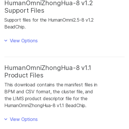
HumanOmniZhongHua-8 v1.2
Support Files
Support files for the HumanOmni2.5-8 v1.2
BeadChip.
View Options
HumanOmniZhongHua-8 v1.1
Product Files
This download contains the manifest files in
BPM and CSV format, the cluster file, and
the LIMS product descriptor file for the
HumanOmniZhongHua-8 v1.1 BeadChip.
View Options