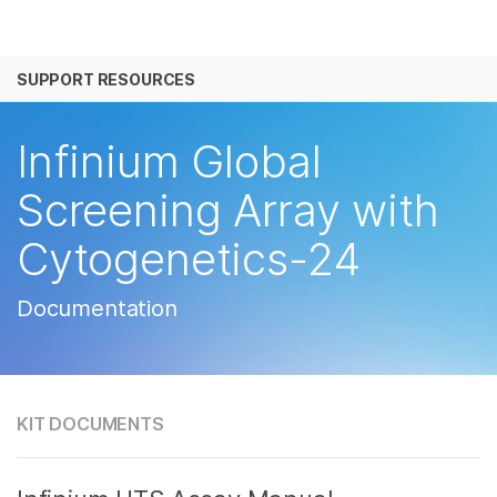
产品
SUPPORT RESOURCES
解决方案
查看更多相关内容。选择您感兴趣的领域:
癌症研究
临床肿瘤学
学习
Infinium Global
微生物学
生殖健康
农业基因组学
遗传病和罕见病
公司
Screening Array with
复杂疾病
Cytogenetics-24
支持
推荐内容链接
Documentation
KIT DOCUMENTS