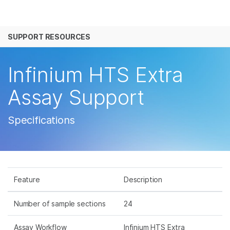
产品
SUPPORT RESOURCES
解决方案
查看更多相关内容。选择您感兴趣的领域:
癌症研究
临床肿瘤学
学习
Infinium HTS Extra
微生物学
生殖健康
农业基因组学
遗传病和罕见病
公司
Assay Support
复杂疾病
支持
Specifications
推荐内容链接
Feature
Description
Number of sample sections
24
Assay Workflow
Infinium HTS Extra