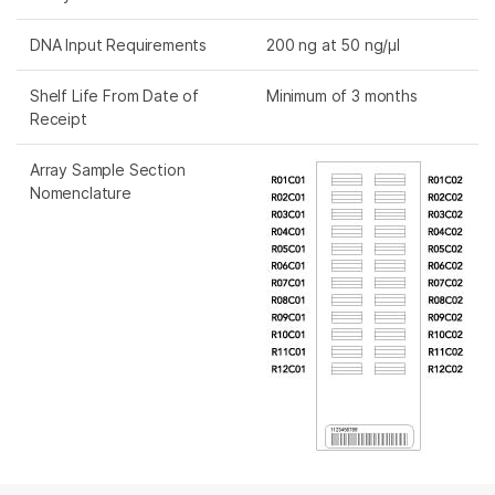
DNA Input Requirements
200 ng at 50 ng/µl
Shelf Life From Date of
Minimum of 3 months
Receipt
Array Sample Section
Nomenclature