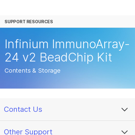
产品
SUPPORT RESOURCES
解决方案
查看更多相关内容。选择您感兴趣的领域:
癌症研究
临床肿瘤学
学习
Infinium ImmunoArray-
微生物学
生殖健康
农业基因组学
遗传病和罕见病
公司
24 v2 BeadChip Kit
复杂疾病
支持
Contents & Storage
推荐内容链接
Contact Us
Other Support