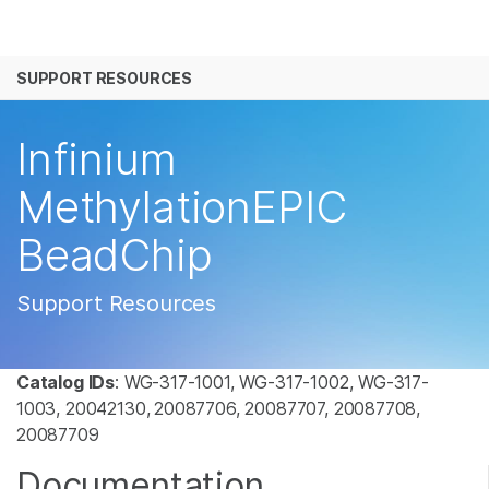
产品
SUPPORT RESOURCES
解决方案
查看更多相关内容。选择您感兴趣的领域:
癌症研究
临床肿瘤学
学习
Infinium
微生物学
生殖健康
农业基因组学
遗传病和罕见病
公司
MethylationEPIC
复杂疾病
BeadChip
支持
推荐内容链接
Support Resources
Catalog IDs
: WG-317-1001, WG-317-1002, WG-317-
1003, 20042130,
20087706, 20087707, 20087708,
20087709
Documentation