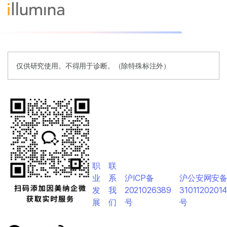
仅供研究使用。不得用于诊断。（除特殊标注外）
职
联
业
系
沪ICP备
沪公安网安
发
我
2021026389
3101120201
展
们
号
号