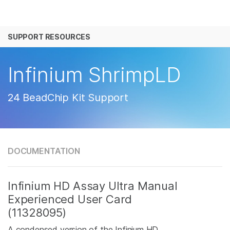
产品
SUPPORT RESOURCES
解决方案
查看更多相关内容。选择您感兴趣的领域:
癌症研究
临床肿瘤学
学习
Infinium ShrimpLD
微生物学
生殖健康
农业基因组学
遗传病和罕见病
公司
24 BeadChip Kit Support
复杂疾病
支持
推荐内容链接
DOCUMENTATION
Infinium HD Assay Ultra Manual
Experienced User Card
(11328095)
A condensed version of the Infinium HD