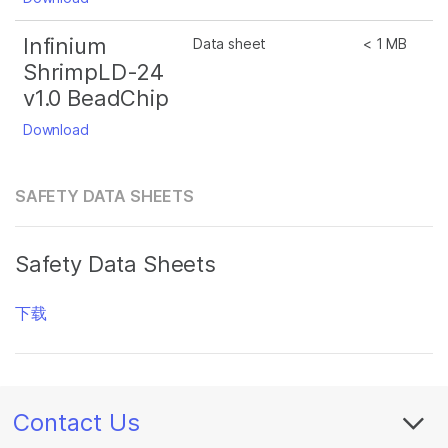
Infinium
Data sheet
< 1 MB
ShrimpLD-24
v1.0 BeadChip
Download
SAFETY DATA SHEETS
Safety Data Sheets
下载
Contact Us