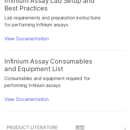
Infinium Assay Lab Setup and
Best Practices
Lab requirements and preparation instructions
for performing Infinium assays
View Documentation
Infinium Assay Consumables
and Equipment List
Consumables and equipment required for
performing Infinium assays
View Documentation
PRODUCT LITERATURE
类型
尺