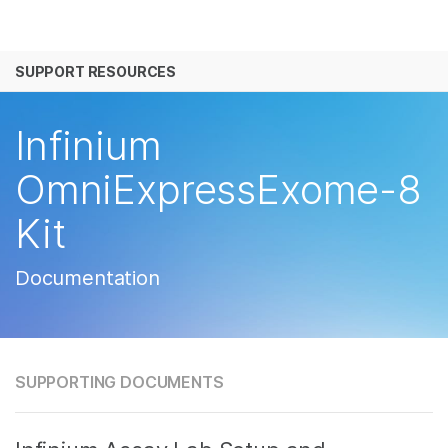
产品
SUPPORT RESOURCES
解决方案
查看更多相关内容。选择您感兴趣的领域:
癌症研究
临床肿瘤学
学习
Infinium
微生物学
生殖健康
农业基因组学
遗传病和罕见病
公司
OmniExpressExome-8
复杂疾病
Kit
支持
推荐内容链接
Documentation
SUPPORTING DOCUMENTS