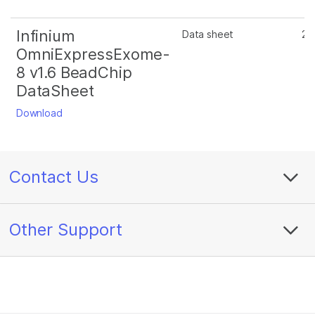
Infinium
Data sheet
2 
OmniExpressExome-
8 v1.6 BeadChip
DataSheet
Download
Contact Us
Other Support