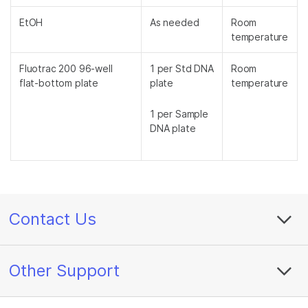
EtOH
As needed
Room
temperature
Fluotrac 200 96-well
1 per Std DNA
Room
flat-bottom plate
plate
temperature
1 per Sample
DNA plate
Contact Us
Other Support