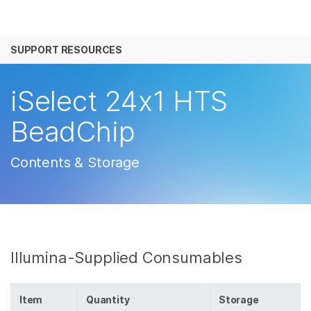
产品
SUPPORT RESOURCES
解决方案
查看更多相关内容。选择您感兴趣的领域:
癌症研究
临床肿瘤学
学习
iSelect 24x1 HTS
微生物学
生殖健康
农业基因组学
遗传病和罕见病
公司
BeadChip
复杂疾病
支持
Contents & Storage
推荐内容链接
Illumina-Supplied Consumables
Item
Quantity
Storage