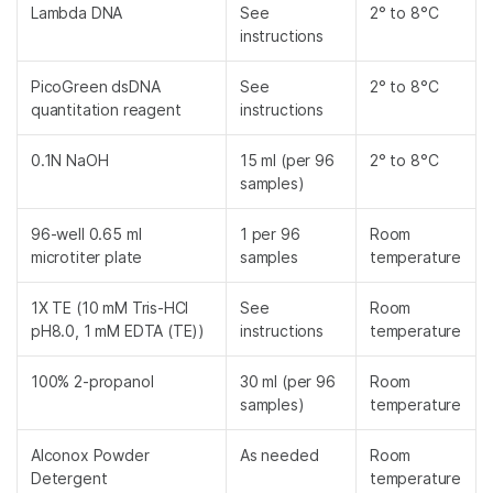
Lambda DNA
See
2° to 8°C
instructions
PicoGreen dsDNA
See
2° to 8°C
quantitation reagent
instructions
0.1N NaOH
15 ml (per 96
2° to 8°C
samples)
96-well 0.65 ml
1 per 96
Room
microtiter plate
samples
temperature
1X TE (10 mM Tris-HCl
See
Room
pH8.0, 1 mM EDTA (TE))
instructions
temperature
100% 2-propanol
30 ml (per 96
Room
samples)
temperature
Alconox Powder
As needed
Room
Detergent
temperature