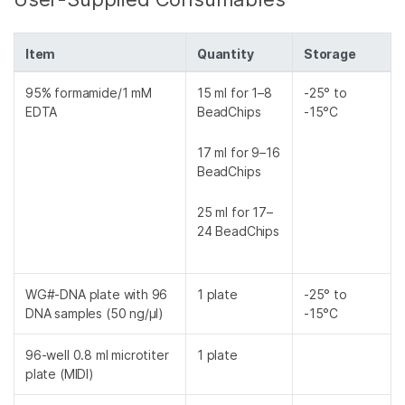
Item
Quantity
Storage
95% formamide/1 mM
15 ml for 1–8
-25° to
EDTA
BeadChips
-15°C
17 ml for 9–16
BeadChips
25 ml for 17–
24 BeadChips
WG#-DNA plate with 96
1 plate
-25° to
DNA samples (50 ng/µl)
-15°C
96-well 0.8 ml microtiter
1 plate
plate (MIDI)