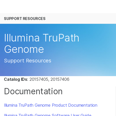
产品
SUPPORT RESOURCES
解决方案
查看更多相关内容。选择您感兴趣的领域:
癌症研究
临床肿瘤学
学习
Illumina TruPath
微生物学
生殖健康
农业基因组学
遗传病和罕见病
公司
Genome
复杂疾病
支持
Support Resources
推荐内容链接
Catalog IDs
: 20157405, 20157406
Documentation
Illumina TruPath Genome Product Documentation
Illumina TruPath Genome Software User Guide