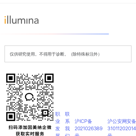
仅供研究使用。不得用于诊断。（除特殊标注外）
职
联
业
系
沪ICP备
沪公安网安
发
我
2021026389
3101120201
展
们
号
号