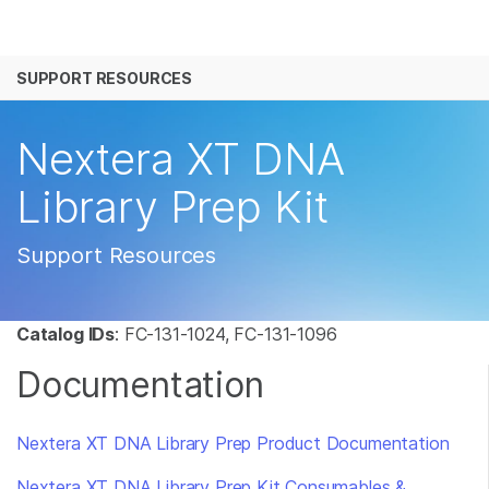
产品
SUPPORT RESOURCES
解决方案
查看更多相关内容。选择您感兴趣的领域:
癌症研究
临床肿瘤学
学习
Nextera XT DNA
微生物学
生殖健康
农业基因组学
遗传病和罕见病
公司
Library Prep Kit
复杂疾病
支持
Support Resources
推荐内容链接
Catalog IDs
: FC-131-1024, FC-131-1096
Documentation
Nextera XT DNA Library Prep Product Documentation
Nextera XT DNA Library Prep Kit Consumables &