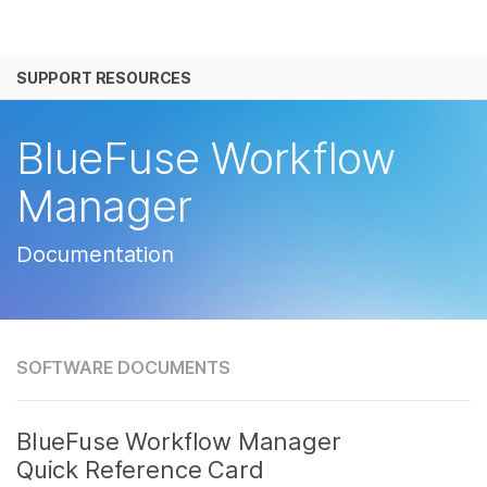
产品
SUPPORT RESOURCES
解决方案
查看更多相关内容。选择您感兴趣的领域:
癌症研究
临床肿瘤学
学习
BlueFuse Workflow
微生物学
生殖健康
农业基因组学
遗传病和罕见病
公司
Manager
复杂疾病
支持
Documentation
推荐内容链接
SOFTWARE DOCUMENTS
BlueFuse Workflow Manager
Quick Reference Card