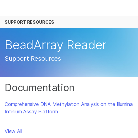
产品
SUPPORT RESOURCES
解决方案
查看更多相关内容。选择您感兴趣的领域:
癌症研究
临床肿瘤学
学习
BeadArray Reader
微生物学
生殖健康
农业基因组学
遗传病和罕见病
公司
Support Resources
复杂疾病
支持
推荐内容链接
Documentation
Comprehensive DNA Methylation Analysis on the Illumina
Infinium Assay Platform
View All