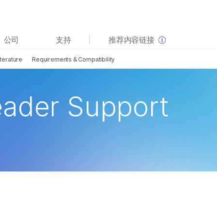
查看更多相关内容。选择您感兴趣的领域:
公司
支持
推荐内容链接
癌症研究
临床肿瘤学
terature
Requirements & Compatibility
微生物学
生殖健康
农业基因组学
遗传病和罕见病
复杂疾病
eader Support