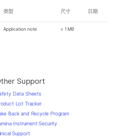
类型
尺寸
日期
Application note
< 1 MB
ther Support
afety Data Sheets
roduct Lot Tracker
ake Back and Recycle Program
llumina Instrument Security
inical Support