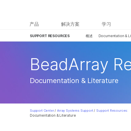
产品
解决方案
学习
SUPPORT RESOURCES
概述
Documentation & Li
BeadArray R
Documentation & Literature
Support Center
/
Array Systems Support
/
Support Resources:
Documentation & Literature