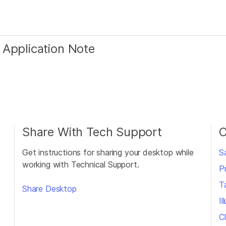
 Application Note
Share With Tech Support
O
Get instructions for sharing your desktop while
S
working with Technical Support.
P
T
Share Desktop
I
Cl