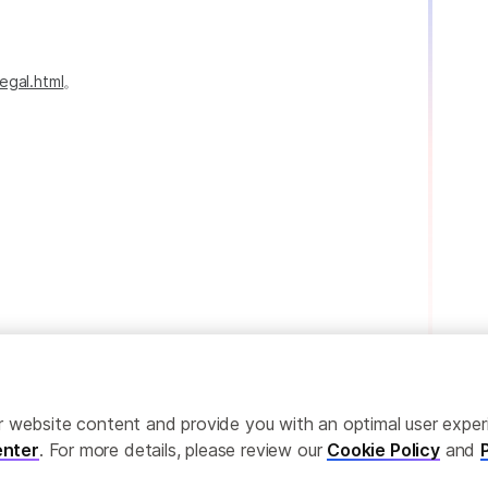
egal.html
。
ailor website content and provide you with an optimal user exp
nter
. For more details, please review our
Cookie Policy
and