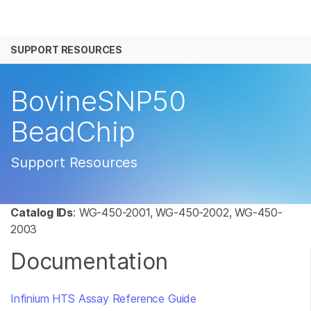
产品
SUPPORT RESOURCES
解决方案
查看更多相关内容。选择您感兴趣的领域:
癌症研究
临床肿瘤学
学习
BovineSNP50
微生物学
生殖健康
农业基因组学
遗传病和罕见病
公司
BeadChip
复杂疾病
支持
Support Resources
推荐内容链接
Catalog IDs
: WG-450-2001, WG-450-2002, WG-450-
2003
Documentation
Infinium HTS Assay Reference Guide