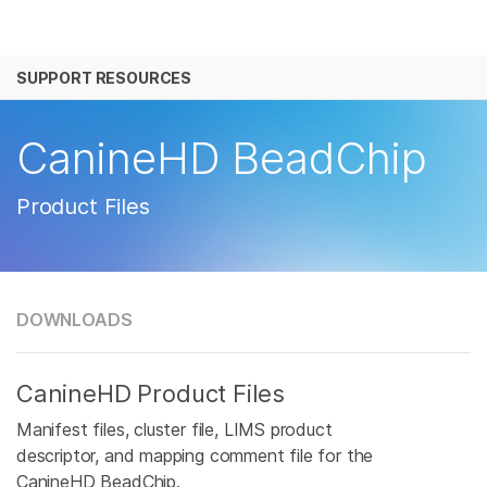
产品
SUPPORT RESOURCES
解决方案
查看更多相关内容。选择您感兴趣的领域:
癌症研究
临床肿瘤学
学习
CanineHD BeadChip
微生物学
生殖健康
农业基因组学
遗传病和罕见病
公司
Product Files
复杂疾病
支持
推荐内容链接
DOWNLOADS
CanineHD Product Files
Manifest files, cluster file, LIMS product
descriptor, and mapping comment file for the
CanineHD BeadChip.