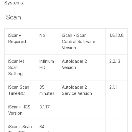
Systems.
iScan
iScan+
No
iScan - iScan
1.8.13.8
Required
Control Software
Version
iScan(+)
Infinium
Autoloader 2
2.2.13
Scan
HD
Version
Setting
iScan Scan
35
Autoloader 2
2.1.1
Time/BC
minutes
Service Version
iScan+ -ICS
3.1.17
Version
iScan+ Scan
34