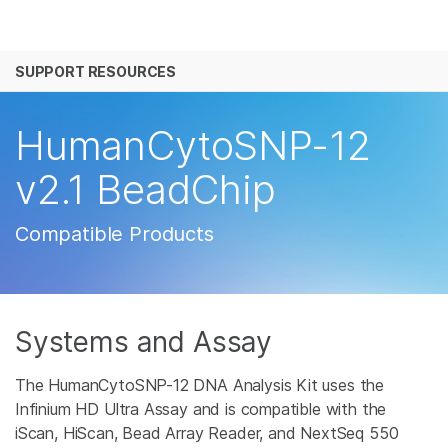
产品
SUPPORT RESOURCES
解决方案
查看更多相关内容。选择您感兴趣的领域:
癌症研究
临床肿瘤学
学习
HumanCytoSNP-12
微生物学
生殖健康
农业基因组学
遗传病和罕见病
公司
v2.1 BeadChip
复杂疾病
支持
Compatible Products
推荐内容链接
Systems and Assay
The HumanCytoSNP-12 DNA Analysis Kit uses the
Infinium HD Ultra Assay and is compatible with the
iScan, HiScan, Bead Array Reader, and NextSeq 550