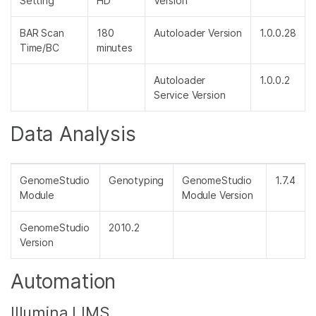
Setting
HD
Version
BAR Scan
180
Autoloader Version
1.0.0.28
Time/BC
minutes
Autoloader
1.0.0.2
Service Version
Data Analysis
GenomeStudio
Genotyping
GenomeStudio
1.7.4
Module
Module Version
GenomeStudio
2010.2
Version
Automation
Illumina LIMS